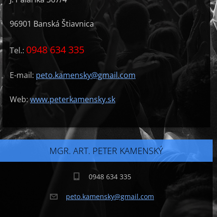
96901 Banská Štiavnica
0948 634 335
Tel.:
E-mail:
peto.kamensky@gmail.com
Web:
www.peterkamensky.sk
MGR. ART. PETER KAMENSKÝ
0948 634 335
peto.kam
ensky@gm
ail.com