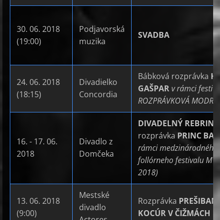
30. 06. 2018
Podjavorská
SVADBA
(19:00)
muzika
Bábková rozprávka
H
24. 06. 2018
Divadielko
GAŠPAR
v rámci festiv
(18:15)
Concordia
ROZPRÁVKOVÁ MODRA
DIVADELNÝ REBRINI
rozprávka
PRINC BAJ
16. - 17. 06.
Divadlo z
rámci medzinárodného
2018
Domčeka
follórneho festivalu MY
2018)
Mestské
13. 06. 2018
Rozprávka
PREŠIBAN
divadlo
(9:00)
KOCÚR V ČIŽMÁCH
Actores