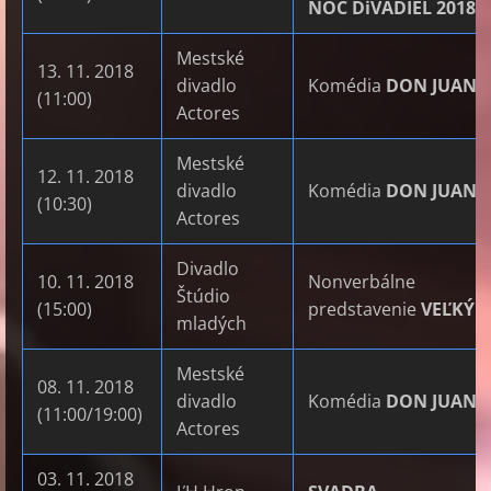
NOC DiVADIEL 2018
Mestské
13. 11. 2018
divadlo
Komédia
DON JUAN
(11:00)
Actores
Mestské
12. 11. 2018
divadlo
Komédia
DON JUAN
(10:30)
Actores
Divadlo
10. 11. 2018
Nonverbálne
Štúdio
(15:00)
predstavenie
VEĽKÝ 
mladých
Mestské
08. 11. 2018
divadlo
Komédia
DON JUAN
(11:00/19:00)
Actores
03. 11. 2018