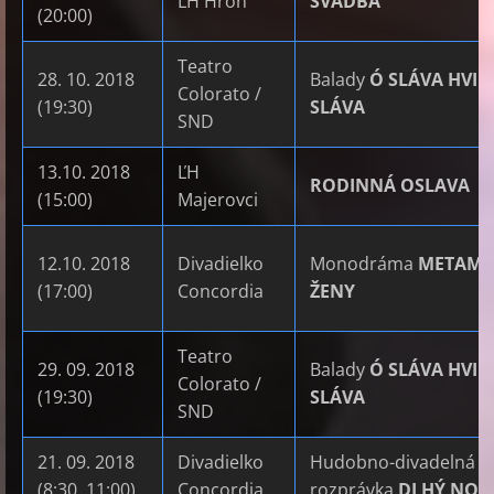
ĽH Hron
SVADBA
(20:00)
Teatro
28. 10. 2018
Balady
Ó SLÁVA HVIE
Colorato /
(19:30)
SLÁVA
SND
13.10. 2018
ĽH
RODINNÁ OSLAVA
(15:00)
Majerovci
12.10. 2018
Divadielko
Monodráma
METAMO
(17:00)
Concordia
ŽENY
Teatro
29. 09. 2018
Balady
Ó SLÁVA HVIE
Colorato /
(19:30)
SLÁVA
SND
21. 09. 2018
Divadielko
Hudobno-divadelná
(8:30, 11:00)
Concordia
rozprávka
DLHÝ NOS