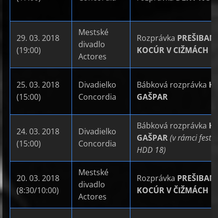
Mestské
29. 03. 2018
Rozprávka
PREŠIBAN
divadlo
(19:00)
KOCÚR V CIŽMÁCH
Actores
25. 03. 2018
Divadielko
Bábková rozprávka
H
(15:00)
Concordia
GAŠPAR
Bábková rozprávka
H
24. 03. 2018
Divadielko
GAŠPAR
(v rámci festiv
(15:00)
Concordia
HDD 18)
Mestské
20. 03. 2018
Rozprávka
PREŠIBAN
divadlo
(8:30/10:00)
KOCÚR V ČIŽMÁCH
Actores