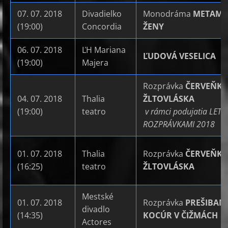
07. 07. 2018
Divadielko
Monodráma
METAMO
(19:00)
Concordia
ŽENY
06. 07. 2018
ĽH Mariana
ĽUDOVÁ VESELICA
(19:00)
Majera
Rozprávka
ČERVEŇKR
04. 07. 2018
Thalia
ŽLTOVLÁSKA
(19:00)
teatro
v rámci podujatia LETO
ROZPRÁVKAMI 2018
01. 07. 2018
Thalia
Rozprávka
ČERVEŇKR
(16:25)
teatro
ŽLTOVLÁSKA
Mestské
01. 07. 2018
Rozprávka
PREŠIBAN
divadlo
(14:35)
KOCÚR V ČIŽMÁCH
Actores