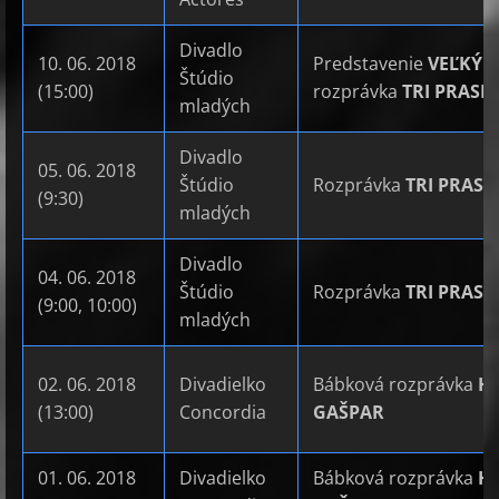
Divadlo
10. 06. 2018
Predstavenie
VEĽKÝ 
Štúdio
(15:00)
rozprávka
TRI PRASI
mladých
Divadlo
05. 06. 2018
Štúdio
Rozprávka
TRI PRASI
(9:30)
mladých
Divadlo
04. 06. 2018
Štúdio
Rozprávka
TRI PRASI
(9:00, 10:00)
mladých
02. 06. 2018
Divadielko
Bábková rozprávka
H
(13:00)
Concordia
GAŠPAR
01. 06. 2018
Divadielko
Bábková rozprávka
H