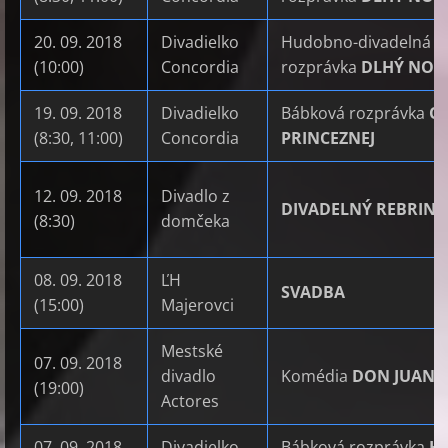
20. 09. 2018
Divadielko
Hudobno-divadelná
(10:00)
Concordia
rozprávka
DLHÝ NOS
19. 09. 2018
Divadielko
Bábková rozprávka
O 
(8:30, 11:00)
Concordia
PRINCEZNEJ
12. 09. 2018
Divadlo z
DIVADELNÝ REBRINI
(8:30)
domčeka
08. 09. 2018
ĽH
SVADBA
(15:00)
Majerovci
Mestské
07. 09. 2018
divadlo
Komédia
DON JUAN
(19:00)
Actores
07. 09. 2018
Divadielko
Bábková rozprávka
H