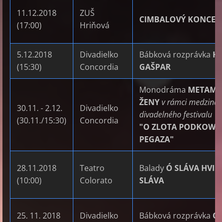
11.12.2018
ZUŠ
CIMBALOVÝ KONCER
(17:00)
Hriňová
5.12.2018
Divadielko
Bábková rozprávka
H
(15:30)
Concordia
GAŠPAR
Monodráma
METAMO
ŽENY
v rámci medziná
30.11. - 2.12.
Divadielko
divadelného festivalu
(30.11./15:30)
Concordia
"O ZLOTA PODKOWE
PEGAZA"
28.11.2018
Teatro
Balady
Ó SLÁVA HVIE
(10:00)
Colorato
SLÁVA
25. 11. 2018
Divadielko
Bábková rozprávka
O 