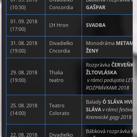
(10:30)
Concordia
GAŠPAR
01. 09. 2018
ĽH Hron
SVADBA
(17:00)
31. 08. 2018
Divadielko
Monodráma
METAMO
(19:00)
Cncordia
ŽENY
Rozprávka
ČERVEŇKR
29. 08. 2018
Thalia
ŽLTOVLÁSKA
(19:00)
teatro
v rámci podujatia LETO
ROZPRÁVKAMI 2018
Balady
Ó SLÁVA HVIE
25. 08. 2018
Teatro
SLÁVA
v rámci festivalu
(14:00)
Colorato
Kremnické gagy 2018
Bábková rozprávka
H
22. 08. 2018
Divadielko