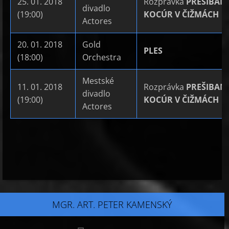
25. 01. 2018
Rozprávka
PREŠIBAN
divadlo
(19:00)
KOCÚR V ČIŽMÁCH
Actores
20. 01. 2018
Gold
PLES
(18:00)
Orchestra
Mestské
11. 01. 2018
Rozprávka
PREŠIBAN
divadlo
(19:00)
KOCÚR V ČIŽMÁCH
Actores
MGR. ART. PETER KAMENSKÝ