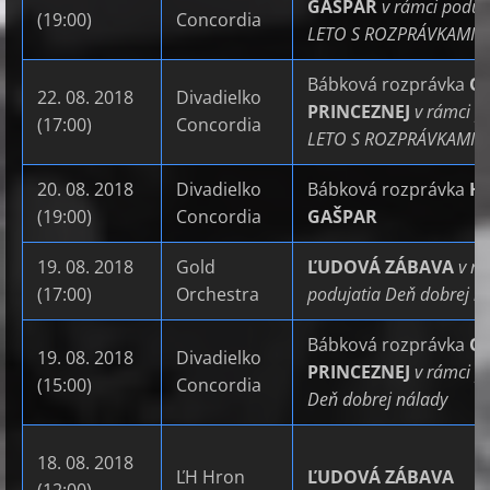
GAŠPAR
v rámci poduj
(19:00)
Concordia
LETO S ROZPRÁVKAMI 
Bábková rozprávka
O 
22. 08. 2018
Divadielko
PRINCEZNEJ
v rámci p
(17:00)
Concordia
LETO S ROZPRÁVKAMI 
20. 08. 2018
Divadielko
Bábková rozprávka
H
(19:00)
Concordia
GAŠPAR
19. 08. 2018
Gold
ĽUDOVÁ ZÁBAVA
v r
(17:00)
Orchestra
podujatia Deň dobrej n
Bábková rozprávka
O 
19. 08. 2018
Divadielko
PRINCEZNEJ
v rámci p
(15:00)
Concordia
Deň dobrej nálady
18. 08. 2018
ĽH Hron
ĽUDOVÁ ZÁBAVA