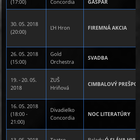
(17:00)
Concordia
GAŠPAR
30. 05. 2018
ĽH Hron
FIREMNÁ AKCIA
(20:00)
26. 05. 2018
Gold
SVADBA
(15:00)
Orchestra
19. - 20. 05.
ZUŠ
CIMBALOVÝ PREŠPO
2018
Hriňová
16. 05. 2018
Divadielko
(18:00 -
NOC LITERATÚRY
Concordia
21:00)