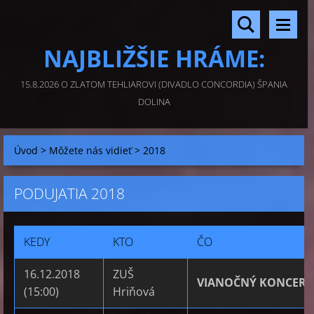
NAJBLIŽŠIE HRÁME:
15.8.2026 O ZLATOM TEHLIAROVI (DIVADLO CONCORDIA) ŠPANIA
DOLINA
Úvod
>
Môžete nás vidieť
>
2018
PODUJATIA 2018
KEDY
KTO
ČO
16.12.2018
ZUŠ
VIANOČNÝ KONCERT
(15:00)
Hriňová