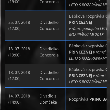
(19:00)
Concordia
LETO S ROZPRÁVKAMI 
Bábková rozprávka
O 
25. 07. 2018
Divadielko
PRINCEZNEJ
(17:00)
Concordia
v rámci podujatia LETO 
ROZPRÁVKAMI 2018
Bábková rozprávka
O 
18. 07. 2018
Divadielko
PRINCEZNEJ
v rámci p
(19:00)
Concordia
LETO S ROZPRÁVKAMI 
Bábková rozprávka
O 
18. 07. 2018
Divadielko
PRINCEZNEJ
v rámci p
(17:00)
Concordia
LETO S ROZPRÁVKAMI 
14. 07. 2018
Divadlo z
Rozprávka
PRINC BAJ
(14:00)
Domčeka