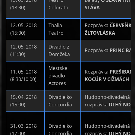
13. 05. 2018
Teatro
Balady
Ó SLÁVA HVIE
(18:30)
Colorato
SLÁVA
12. 05. 2018
Thalia
Rozprávka
ČERVEŇKR
(15:00)
Teatro
ŽLTOVLÁSKA
12. 05. 2018
Divadlo z
Rozprávka
PRINC BAJ
(11:30)
Domčeka
Mestské
11. 05. 2018
Rozprávka
PREŠIBAN
divadlo
(8:30/10:00)
KOCÚR V CIŽMÁCH
Actores
15. 04. 2018
Divadielko
Hudobno-divadelná
(15:00)
Concordia
rozprávka
DLHÝ NOS
31. 03. 2018
Divadielko
Hudobno-divadelná
(17:00)
Concordia
rozprávka
DLHÝ NOS