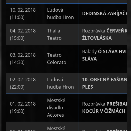
10. 02. 2018
Ľudová
DEDINSKÁ ZABÍJAČK
(11:00)
hudba Hron
04. 02. 2018
Thalia
Rozprávka
ČERVEŇKR
(15:00)
Teatro
ŽLTOVLÁSKA
Balady
Ó SLÁVA HVIE
03. 02. 2018
Teatro
SLÁVA
(14:30)
Colorato
02. 02. 2018
Ľudová
10. OBECNÝ FAŠIAN
(22:00)
hudba Hron
PLES
Mestské
01. 02. 2018
Rozprávka
PREŠIBAN
divadlo
(19:00)
KOCÚR V ČIŽMÁCH
Actores
Mestské