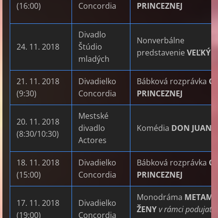
(16:00)
Concordia
PRINCEZNEJ
Divadlo
Nonverbálne
24. 11. 2018
Štúdio
predstavenie
VEĽKÝ 
mladých
21. 11. 2018
Divadielko
Bábková rozprávka
O 
(9:30)
Concordia
PRINCEZNEJ
Mestské
20. 11. 2018
divadlo
Komédia
DON JUAN
(8:30/10:30)
Actores
18. 11. 2018
Divadielko
Bábková rozprávka
O 
(15:00)
Concordia
PRINCEZNEJ
Monodráma
METAMO
17. 11. 2018
Divadielko
ŽENY
v rámci podujatia
(19:00)
Concordia