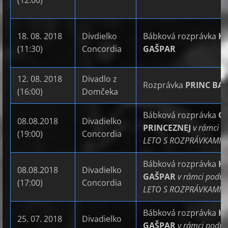
(12:00)
18. 08. 2018
Divdielko
Bábková rozprávka
H
(11:30)
Concordia
GAŠPAR
12. 08. 2018
Divadlo z
Rozprávka
PRINC BAJ
(16:00)
Domčeka
Bábková rozprávka
O 
08.08.2018
Divadielko
PRINCEZNEJ
v rámci p
(19:00)
Concordia
LETO S ROZPRÁVKAMI 
Bábková rozprávka
H
08.08.2018
Divadielko
GAŠPAR
v rámci poduj
(17:00)
Concordia
LETO S ROZPRÁVKAMI 
Bábková rozprávka
H
25. 07. 2018
Divadielko
GAŠPAR
v rámci poduj