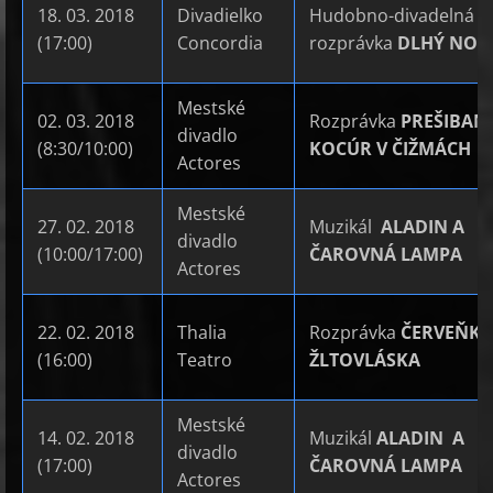
18. 03. 2018
Divadielko
Hudobno-divadelná
(17:00)
Concordia
rozprávka
DLHÝ NOS
Mestské
02. 03. 2018
Rozprávka
PREŠIBAN
divadlo
(8:30/10:00)
KOCÚR V ČIŽMÁCH
Actores
Mestské
27. 02. 2018
Muzikál
ALADIN A
divadlo
(10:00/17:00)
ČAROVNÁ LAMPA
Actores
22. 02. 2018
Thalia
Rozprávka
ČERVEŇKR
(16:00)
Teatro
ŽLTOVLÁSKA
Mestské
14. 02. 2018
Muzikál
ALADIN A
divadlo
(17:00)
ČAROVNÁ LAMPA
Actores