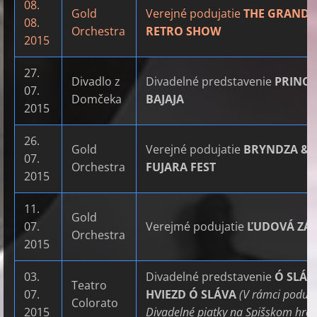
08.
Gold
Verejné podujatie
THE GRAND
08.
Orchestra
RETRO SHOW
2015
27.
Divadlo z
Divadelné predstavenie
PRINC
07.
Domčeka
BAJAJA
2015
26.
Gold
Verejné podujatie
BRYNDZA &
07.
Orchestra
FUJARA FEST
2015
11.
Gold
07.
Verejmé podujatie
ĽUDOVÁ ZÁ
Orchestra
2015
03.
Divadelné predstavenie
Ó SLÁV
Teatro
07.
HVIEZD Ó SLÁVA
(V rámci poduja
Colorato
2015
Divadelné piatky na Spišskom hra