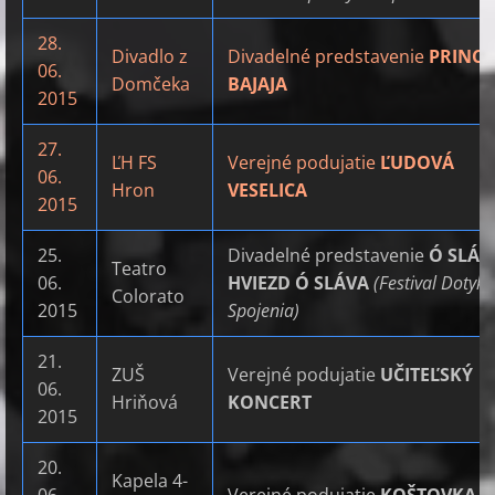
28.
Divadlo z
Divadelné predstavenie
PRINC
06.
Domčeka
BAJAJA
2015
27.
ĽH FS
Verejné podujatie
ĽUDOVÁ
06.
Hron
VESELICA
2015
25.
Divadelné predstavenie
Ó SLÁV
Teatro
06.
HVIEZD Ó SLÁVA
(Festival Dotyky
Colorato
2015
Spojenia)
21.
ZUŠ
Verejné podujatie
UČITEĽSKÝ
06.
Hriňová
KONCERT
2015
20.
Kapela 4-