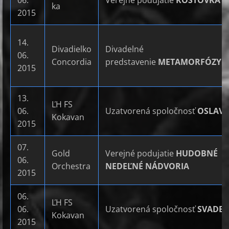
06.
Verejné podujatie
KOŠTOVKA V
ka
2015
14.
Divadielko
Divadelné
06.
Concordia
predstavenie
METAMORFÓZY Ž
2015
13.
ĽH FS
06.
Uzatvorená spoločnosť
OSLAV
Kokavan
2015
07.
Gold
Verejné podujatie
HUDOBNÉ
06.
Orchestra
NEDEĽNÉ NÁDVORIA
2015
06.
ĽH FS
06.
Uzatvorená spoločnosť
SVADB
Kokavan
2015