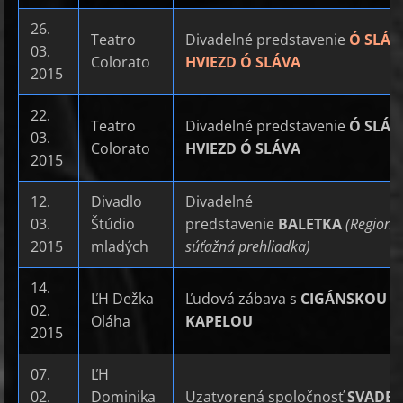
26.
Teatro
Divadelné predstavenie
Ó SLÁV
03.
Colorato
HVIEZD Ó SLÁVA
2015
22.
Teatro
Divadelné predstavenie
Ó SLÁV
03.
Colorato
HVIEZD Ó SLÁVA
2015
12.
Divadlo
Divadelné
03.
Štúdio
predstavenie
BALETKA
(Regioná
2015
mladých
súťažná prehliadka)
14.
ĽH Dežka
Ľudová zábava s
CIGÁNSKOU
02.
Oláha
KAPELOU
2015
07.
ĽH
02.
Dominika
Uzatvorená spoločnosť
SVADB