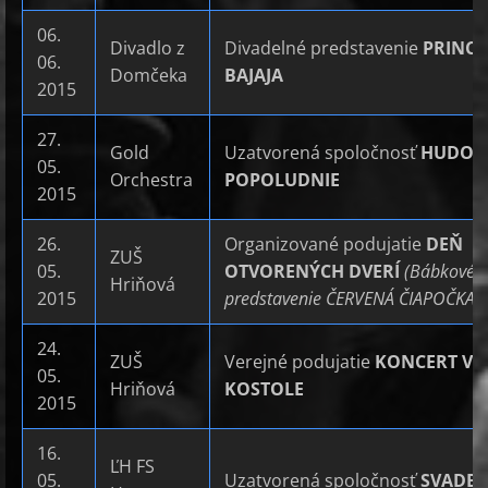
06.
Divadlo z
Divadelné predstavenie
PRINC
06.
Domčeka
BAJAJA
2015
27.
Gold
Uzatvorená spoločnosť
HUDOB
05.
Orchestra
POPOLUDNIE
2015
26.
Organizované podujatie
DEŇ
ZUŠ
05.
OTVORENÝCH DVERÍ
(Bábkové
Hriňová
2015
predstavenie ČERVENÁ ČIAPOČKA)
24.
ZUŠ
Verejné podujatie
KONCERT V
05.
Hriňová
KOSTOLE
2015
16.
ĽH FS
05.
Uzatvorená spoločnosť
SVADB