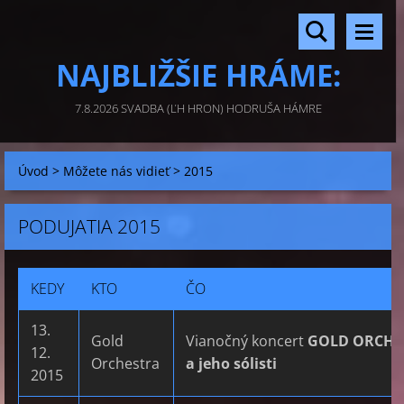
NAJBLIŽŠIE HRÁME:
7.8.2026 SVADBA (ĽH HRON) HODRUŠA HÁMRE
Úvod
>
Môžete nás vidieť
>
2015
PODUJATIA 2015
KEDY
KTO
ČO
13.
Gold
Vianočný koncert
GOLD ORCHE
12.
Orchestra
a jeho sólisti
2015