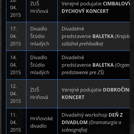
28.
ZUŠ
Verejné podujatie
CIMBALOVÝ 
04.
Hriňová
DYCHOVÝ KONCERT
2015
17.
Divadlo
Divadelné
04.
Štúdio
predstavenie
BALETKA
(Krajská
2015
mladých
súťažná prehliadka)
14.
Divadlo
Divadelné
04.
Štúdio
predstavenie
BALETKA
(Organiz
2015
mladých
predstavenie pre ZŠ)
12.
ZUŠ
Verejné podujatie
DOBROČINN
04.
Hriňová
KONCERT
2015
11.
Divadelný workshop
DEŇ Z
Hriňovské
04.
DIVADLOM
(Dramaturgia a
divadlo
2015
scénografia)