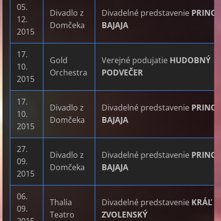
05.
Divadlo z
Divadelné predstavenie
PRINC
12.
Domčeka
BAJAJA
2015
17.
Gold
Verejné podujatie
HUDOBNÝ
10.
Orchestra
PODVEČER
2015
17.
Divadlo z
Divadelné predstavenie
PRINC
10.
Domčeka
BAJAJA
2015
27.
Divadlo z
Divadelné predstavenie
PRINC
09.
Domčeka
BAJAJA
2015
06.
Thalia
Divadelné predstavenie
KRÁĽ M
09.
Teatro
ZVOLENSKÝ