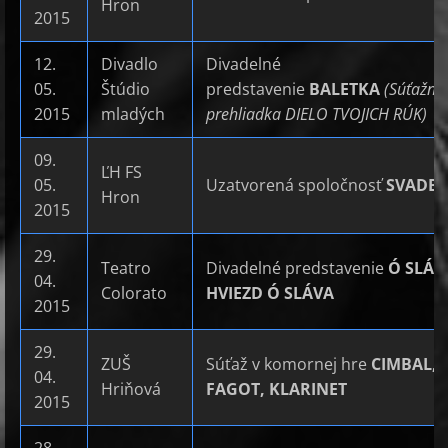
Hron
2015
12.
Divadlo
Divadelné
05.
Štúdio
predstavenie
BALETKA
(Súťažná
2015
mladých
prehliadka DIELO TVOJICH RÚK)
09.
ĽH FS
05.
Uzatvorená spoločnosť
SVADB
Hron
2015
29.
Teatro
Divadelné predstavenie
Ó SLÁV
04.
Colorato
HVIEZD Ó SLÁVA
2015
29.
ZUŠ
Súťaž v komornej hre
CIMBAL,
04.
Hriňová
FAGOT, KLARINET
2015