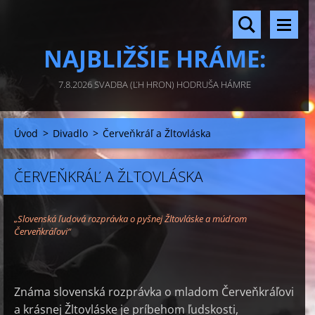
NAJBLIŽŠIE HRÁME:
7.8.2026 SVADBA (ĽH HRON) HODRUŠA HÁMRE
Úvod
>
Divadlo
>
Červeňkráľ a Žltovláska
ČERVEŇKRÁĽ A ŽLTOVLÁSKA
„Slovenská ľudová rozprávka o pyšnej Žltovláske a múdrom
Červeňkráľovi“
Známa slovenská rozprávka o mladom Červeňkráľovi
a krásnej Žltovláske je príbehom ľudskosti,