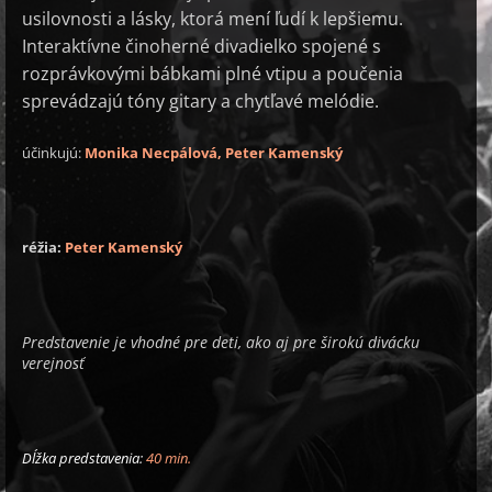
usilovnosti a lásky, ktorá mení ľudí k lepšiemu.
Interaktívne činoherné divadielko spojené s
rozprávkovými bábkami plné vtipu a poučenia
sprevádzajú tóny gitary a chytľavé melódie.
účinkujú:
Monika Necpálová, Peter Kamenský
réžia:
Peter Kamenský
Predstavenie je vhodné pre deti, ako aj pre širokú divácku
verejnosť
Dĺžka predstavenia:
40 min.