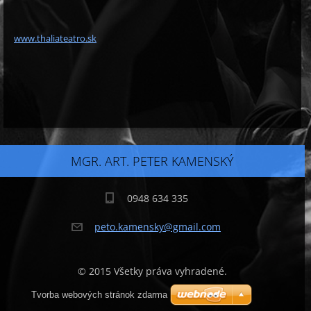
www.thaliateatro.sk
MGR. ART. PETER KAMENSKÝ
0948 634 335
peto.kam
ensky@gm
ail.com
© 2015 Všetky práva vyhradené.
Tvorba webových stránok zdarma