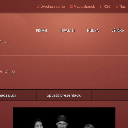
Úvodná stránka
Mapa stránok
RSS
Tlač
PROFIL
DIVADLO
HUDBA
VÝUČBA
Hámre
 (2).jpg
ádzajúci
Spustiť prezentáciu