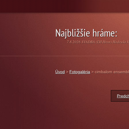
Najbližšie hráme:
7.8.2026 SVADBA (ĽH Hron) Hodruša 
Úvod
>
Fotogaléria
>
cimbalom ensemble
Predch