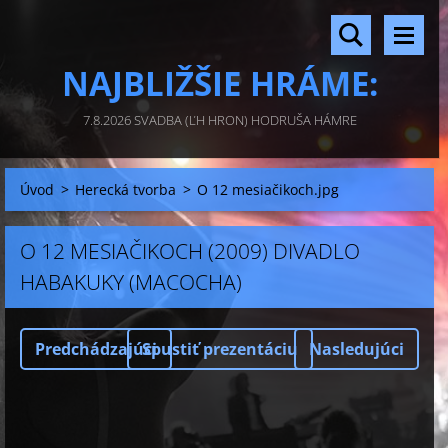
NAJBLIŽŠIE HRÁME:
7.8.2026 SVADBA (ĽH HRON) HODRUŠA HÁMRE
Úvod
>
Herecká tvorba
>
O 12 mesiačikoch.jpg
O 12 MESIAČIKOCH (2009) DIVADLO
HABAKUKY (MACOCHA)
Predchádzajúci
Spustiť prezentáciu
Nasledujúci